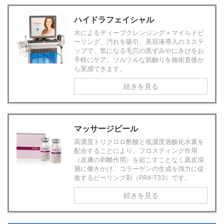
ハイドラフェイシャル
水によるディープクレンジング＋マイルドピ
ーリング、汚れを吸引、美容液導入の３ステ
ップで、気になる毛穴の黒ずみやにきびをお
手軽にケア。ツルツルな肌触りを施術直後か
ら実感できます。
続きを見る
マッサージピール
高濃度トリクロロ酢酸と低濃度過酸化水素を
配合することにより、フロスティング作用
（皮膚の剥離作用）を起こすことなく真皮深
層に働きかけ、コラーゲンの生成を強力に促
進するピーリング剤（PRX-T33）です。
続きを見る