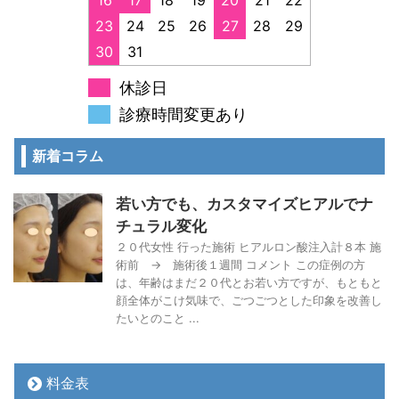
16
17
18
19
20
21
22
23
24
25
26
27
28
29
30
31
休診日
診療時間変更あり
新着コラム
若い方でも、カスタマイズヒアルでナ
チュラル変化
２０代女性 行った施術 ヒアルロン酸注入計８本 施
術前 → 施術後１週間 コメント この症例の方
は、年齢はまだ２０代とお若い方ですが、もともと
顔全体がこけ気味で、ごつごつとした印象を改善し
たいとのこと ...
料金表