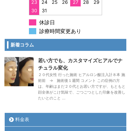
23
24
25
26
27
28
29
30
31
休診日
診療時間変更あり
新着コラム
若い方でも、カスタマイズヒアルでナ
チュラル変化
２０代女性 行った施術 ヒアルロン酸注入計８本 施
術前 → 施術後１週間 コメント この症例の方
は、年齢はまだ２０代とお若い方ですが、もともと
顔全体がこけ気味で、ごつごつとした印象を改善し
たいとのこと ...
料金表