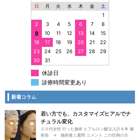
日
月
火
水
木
金
土
1
2
3
4
5
6
7
8
9
10
11
12
13
14
15
16
17
18
19
20
21
22
23
24
25
26
27
28
29
30
31
休診日
診療時間変更あり
新着コラム
若い方でも、カスタマイズヒアルでナ
チュラル変化
２０代女性 行った施術 ヒアルロン酸注入計８本 施
術前 → 施術後１週間 コメント この症例の方