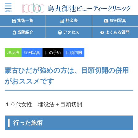
施術一覧
料金表
症例写真
当院紹介
アクセス
よくある質問
埋没法
症例写真
目の手術
目頭切開
蒙古ひだが強めの方は、目頭切開の併用
がおススメです
１０代女性 埋没法＋目頭切開
行った施術