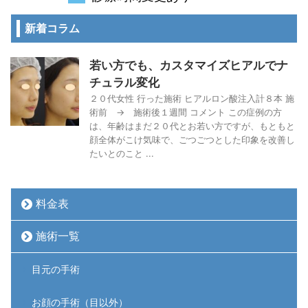
新着コラム
若い方でも、カスタマイズヒアルでナ
チュラル変化
２０代女性 行った施術 ヒアルロン酸注入計８本 施
術前 → 施術後１週間 コメント この症例の方
は、年齢はまだ２０代とお若い方ですが、もともと
顔全体がこけ気味で、ごつごつとした印象を改善し
たいとのこと ...
料金表
施術一覧
目元の手術
お顔の手術（目以外）