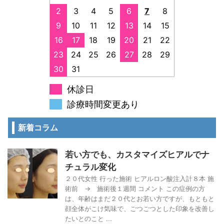
2
3
4
5
6
7
8
9
10
11
12
13
14
15
16
17
18
19
20
21
22
23
24
25
26
27
28
29
30
31
休診日
診療時間変更あり
新着コラム
若い方でも、カスタマイズヒアルでナ
チュラル変化
２０代女性 行った施術 ヒアルロン酸注入計８本 施
術前 → 施術後１週間 コメント この症例の方
は、年齢はまだ２０代とお若い方ですが、もともと
顔全体がこけ気味で、ごつごつとした印象を改善し
たいとのこと ...