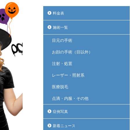
料金表
施術一覧
目元の手術
お顔の手術（目以外）
注射・処置
レーザー・照射系
医療脱毛
点滴・内服・その他
症例写真
新着ニュース