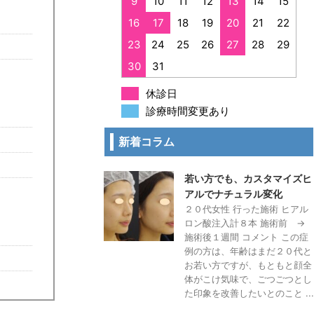
9
10
11
12
13
14
15
16
17
18
19
20
21
22
23
24
25
26
27
28
29
30
31
休診日
診療時間変更あり
新着コラム
若い方でも、カスタマイズヒ
アルでナチュラル変化
２０代女性 行った施術 ヒアル
ロン酸注入計８本 施術前 →
施術後１週間 コメント この症
例の方は、年齢はまだ２０代と
お若い方ですが、もともと顔全
体がこけ気味で、ごつごつとし
た印象を改善したいとのこと ...