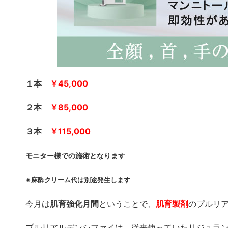
１本
￥45,000
２本
￥85,000
３本
￥115,000
モニター様での施術となります
※麻酔クリーム代は別途発生します
今月は
肌育強化月間
ということで、
肌育製剤
のプルリ
プルリアルデンシファイは、従来使っていたリジュラ