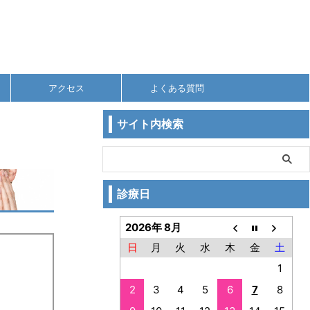
アクセス
よくある質問
サイト内検索
診療日
2026年 8月
日
月
火
水
木
金
土
1
2
3
4
5
6
7
8