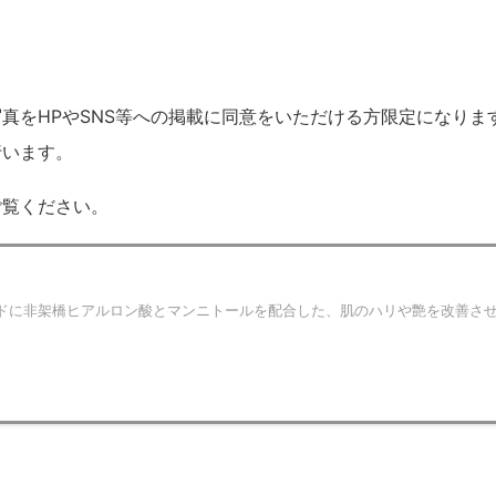
真をHPやSNS等への掲載に同意をいただける方限定になりま
行います。
ご覧ください。
ドに非架橋ヒアルロン酸とマンニトールを配合した、肌のハリや艶を改善さ