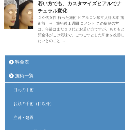
若い方でも、カスタマイズヒアルでナ
チュラル変化
２０代女性 行った施術 ヒアルロン酸注入計８本 施
術前 → 施術後１週間 コメント この症例の方
は、年齢はまだ２０代とお若い方ですが、もともと
顔全体がこけ気味で、ごつごつとした印象を改善し
たいとのこと ...
料金表
施術一覧
目元の手術
お顔の手術（目以外）
注射・処置