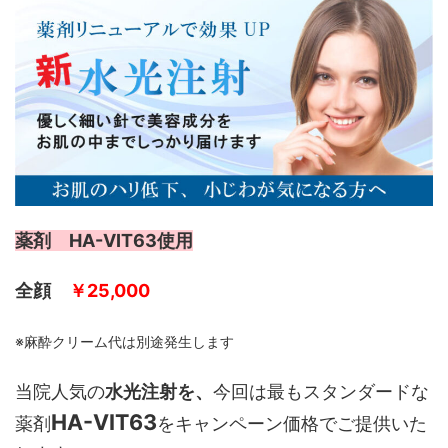
薬剤 HA-VIT63使用
全顔
￥25,000
※麻酔クリーム代は別途発生します
当院人気の
水光注射を、
今回は最もスタンダードな
HA-VIT63
薬剤
をキャンペーン価格でご提供いた