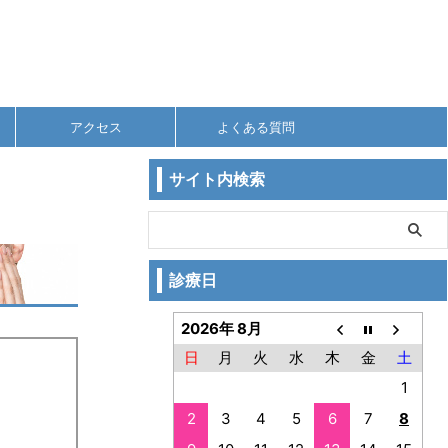
アクセス
よくある質問
サイト内検索
診療日
2026年 8月
日
月
火
水
木
金
土
1
2
3
4
5
6
7
8