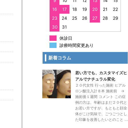
9
10
11
12
13
14
15
16
17
18
19
20
21
22
23
24
25
26
27
28
29
30
31
休診日
診療時間変更あり
新着コラム
若い方でも、カスタマイズヒ
アルでナチュラル変化
２０代女性 行った施術 ヒアル
ロン酸注入計８本 施術前 →
施術後１週間 コメント この症
例の方は、年齢はまだ２０代と
お若い方ですが、もともと顔全
体がこけ気味で、ごつごつとし
た印象を改善したいとのこと ...