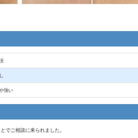
没
し
や強い
ことでご相談に来られました。