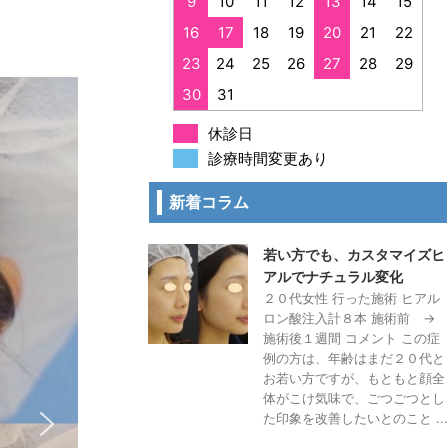
9
10
11
12
13
14
15
16
17
18
19
20
21
22
23
24
25
26
27
28
29
30
31
休診日
診療時間変更あり
新着コラム
若い方でも、カスタマイズヒ
アルでナチュラル変化
２０代女性 行った施術 ヒアル
ロン酸注入計８本 施術前 →
施術後１週間 コメント この症
例の方は、年齢はまだ２０代と
お若い方ですが、もともと顔全
体がこけ気味で、ごつごつとし
た印象を改善したいとのこと ...