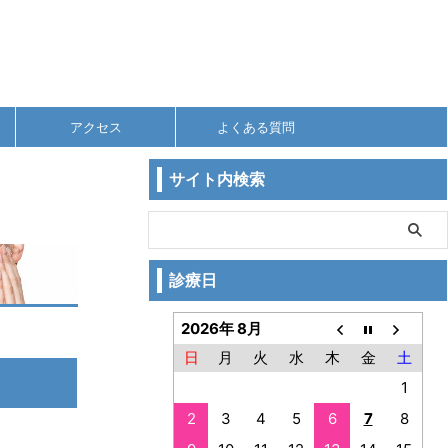
アクセス
よくある質問
サイト内検索
診療日
2026年 8月
日
月
火
水
木
金
土
1
2
3
4
5
6
7
8