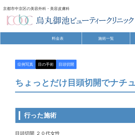
京都市中京区の美容外科・美容皮膚科
料金表
施術一覧
症例写真
目の手術
目頭切開
ちょっとだけ目頭切開でナチ
行った施術
目頭切開 ２０代女性