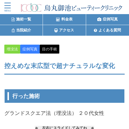
施術一覧
料金表
症例写真
当院紹介
アクセス
よくある質問
埋没法
症例写真
目の手術
控えめな末広型で超ナチュラルな変化
行った施術
グランドスクエア法（埋没法） ２０代女性
⇐ 左右にスライドしてみてね ⇒