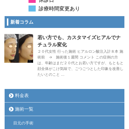
診療時間変更あり
新着コラム
若い方でも、カスタマイズヒアルでナ
チュラル変化
２０代女性 行った施術 ヒアルロン酸注入計８本 施
術前 → 施術後１週間 コメント この症例の方
は、年齢はまだ２０代とお若い方ですが、もともと
顔全体がこけ気味で、ごつごつとした印象を改善し
たいとのこと ...
料金表
施術一覧
目元の手術