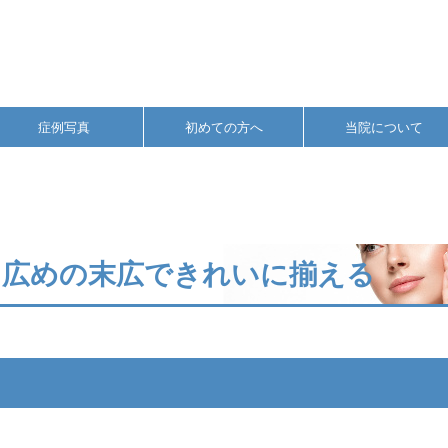
症例写真
初めての方へ
当院について
、広めの末広できれいに揃える