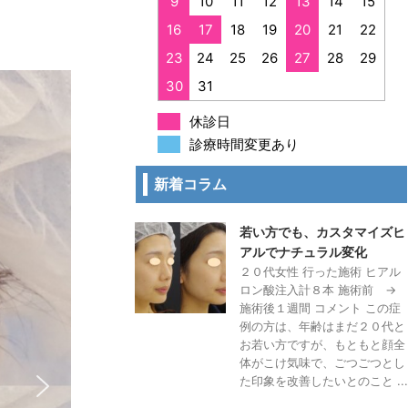
9
10
11
12
13
14
15
16
17
18
19
20
21
22
23
24
25
26
27
28
29
30
31
休診日
診療時間変更あり
新着コラム
若い方でも、カスタマイズヒ
アルでナチュラル変化
２０代女性 行った施術 ヒアル
ロン酸注入計８本 施術前 →
施術後１週間 コメント この症
例の方は、年齢はまだ２０代と
お若い方ですが、もともと顔全
体がこけ気味で、ごつごつとし
た印象を改善したいとのこと ...