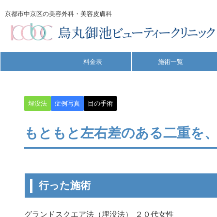
京都市中京区の美容外科・美容皮膚科
料金表
施術一覧
埋没法
症例写真
目の手術
もともと左右差のある二重を
行った施術
グランドスクエア法（埋没法） ２０代女性