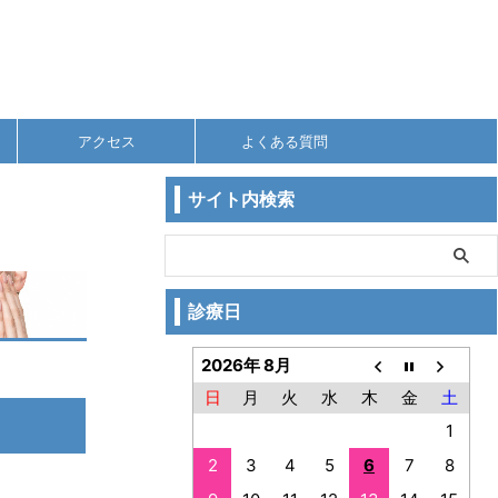
アクセス
よくある質問
サイト内検索
診療日
2026年 8月
日
月
火
水
木
金
土
1
2
3
4
5
6
7
8