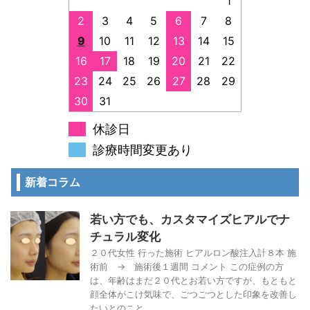
1
2
3
4
5
6
7
8
9
10
11
12
13
14
15
16
17
18
19
20
21
22
23
24
25
26
27
28
29
30
31
休診日
診療時間変更あり
新着コラム
若い方でも、カスタマイズヒアルでナ
チュラル変化
２０代女性 行った施術 ヒアルロン酸注入計８本 施
術前 → 施術後１週間 コメント この症例の方
は、年齢はまだ２０代とお若い方ですが、もともと
顔全体がこけ気味で、ごつごつとした印象を改善し
たいとのこと ...