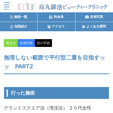
施術一覧
料金表
症例写真
当院紹介
アクセス
よくある質問
埋没法
症例写真
目の手術
無理しない範囲で平行型二重を目指すッ
ッ PART2
行った施術
グランドスクエア法（埋没法） ２０代女性