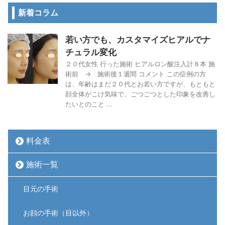
新着コラム
若い方でも、カスタマイズヒアルでナ
チュラル変化
２０代女性 行った施術 ヒアルロン酸注入計８本 施
術前 → 施術後１週間 コメント この症例の方
は、年齢はまだ２０代とお若い方ですが、もともと
顔全体がこけ気味で、ごつごつとした印象を改善し
たいとのこと ...
料金表
施術一覧
目元の手術
お顔の手術（目以外）