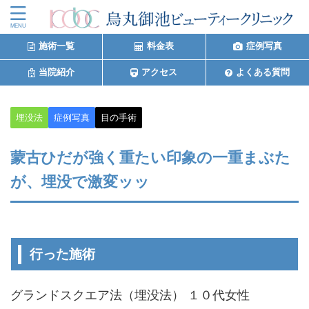
施術一覧
料金表
症例写真
当院紹介
アクセス
よくある質問
埋没法
症例写真
目の手術
蒙古ひだが強く重たい印象の一重まぶた
が、埋没で激変ッッ
行った施術
グランドスクエア法（埋没法） １０代女性