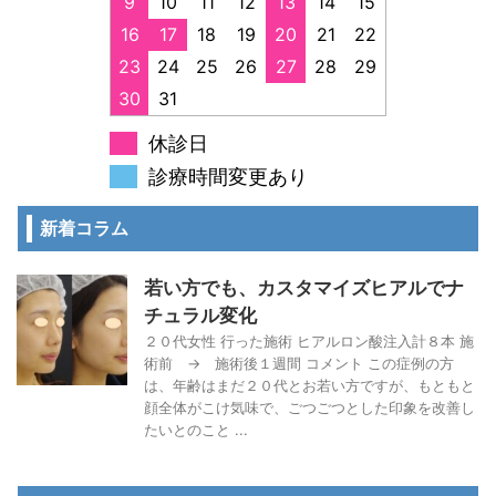
9
10
11
12
13
14
15
16
17
18
19
20
21
22
23
24
25
26
27
28
29
30
31
休診日
診療時間変更あり
新着コラム
若い方でも、カスタマイズヒアルでナ
チュラル変化
２０代女性 行った施術 ヒアルロン酸注入計８本 施
術前 → 施術後１週間 コメント この症例の方
は、年齢はまだ２０代とお若い方ですが、もともと
顔全体がこけ気味で、ごつごつとした印象を改善し
たいとのこと ...