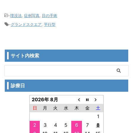
-
埋没法
,
症例写真
,
目の手術
-
グランドスクエア
,
平行型
サイト内検索
診療日
2026年 8月
日
月
火
水
木
金
土
1
2
3
4
5
6
7
8