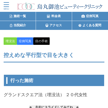
施術一覧
料金表
症例写真
当院紹介
アクセス
よくある質問
埋没法
症例写真
目の手術
控えめな平行型で目を大きく
行った施術
グランドスクエア法（埋没法） ２０代女性
⇐ 左右にスライドしてみてね ⇒