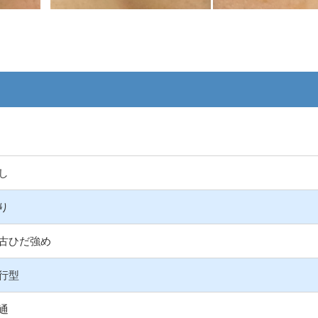
し
り
古ひだ強め
行型
通