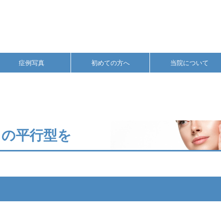
症例写真
初めての方へ
当院について
目の平行型を