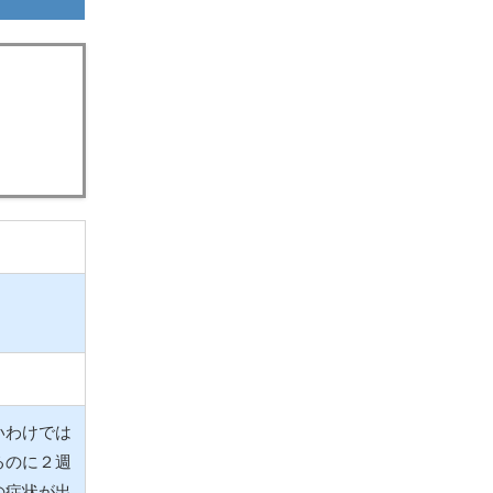
。
いわけでは
るのに２週
の症状が出