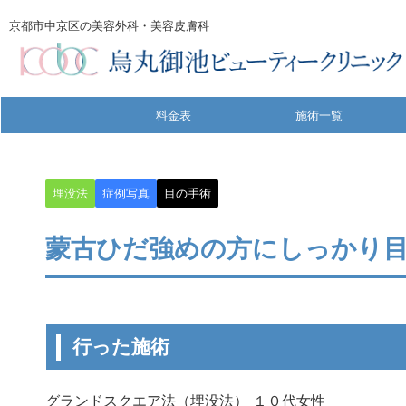
京都市中京区の美容外科・美容皮膚科
料金表
施術一覧
埋没法
症例写真
目の手術
蒙古ひだ強めの方にしっかり
行った施術
グランドスクエア法（埋没法） １０代女性