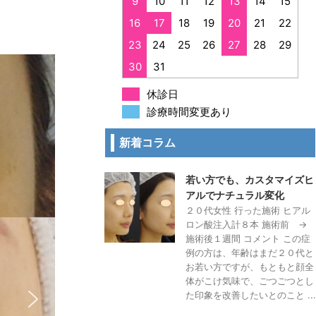
9
10
11
12
13
14
15
16
17
18
19
20
21
22
23
24
25
26
27
28
29
30
31
休診日
診療時間変更あり
新着コラム
若い方でも、カスタマイズヒ
アルでナチュラル変化
２０代女性 行った施術 ヒアル
ロン酸注入計８本 施術前 →
施術後１週間 コメント この症
例の方は、年齢はまだ２０代と
お若い方ですが、もともと顔全
体がこけ気味で、ごつごつとし
た印象を改善したいとのこと ...