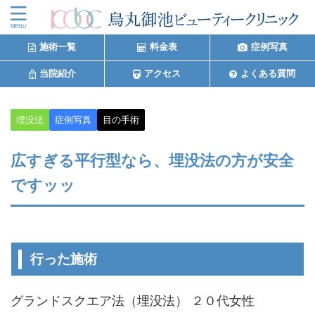
施術一覧
料金表
症例写真
当院紹介
アクセス
よくある質問
埋没法
症例写真
目の手術
広すぎる平行型なら、埋没法の方が安全
ですッッ
行った施術
グランドスクエア法（埋没法） ２０代女性