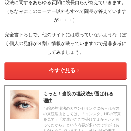
没法に関するあらゆる質問に院長自らが答えていきます。
（ちなみにこのコーナー以外もすべて院長が答えています
が・・・）
完全書下ろしで、他のサイトには載っていないような（ぼ
く個人の見解が８割）情報が載っていますので是非参考に
してみましょう。
今すぐ見る
もっと！当院の埋没法が選ばれる
理由
当院の埋没法のカウンセリングに来られる方
の来院理由としては、「インスタ、HPの写真
を見て」「友達がここで受けてよかったと言
ってたから」という内容が多いのですが（あ
りがとうございます！）、それ以外の理由 ...