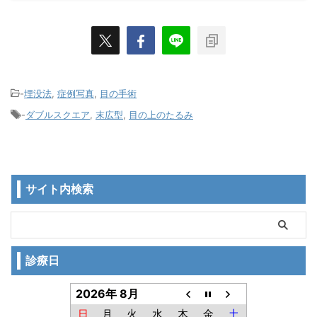
-
埋没法
,
症例写真
,
目の手術
-
ダブルスクエア
,
末広型
,
目の上のたるみ
サイト内検索
診療日
2026年 8月
日
月
火
水
木
金
土