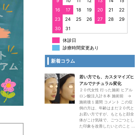
9
10
11
12
13
14
15
16
17
18
19
20
21
22
23
24
25
26
27
28
29
30
31
休診日
診療時間変更あり
新着コラム
若い方でも、カスタマイズヒ
アルでナチュラル変化
２０代女性 行った施術 ヒアル
ロン酸注入計８本 施術前 →
施術後１週間 コメント この症
例の方は、年齢はまだ２０代と
お若い方ですが、もともと顔全
体がこけ気味で、ごつごつとし
た印象を改善したいとのこと ...