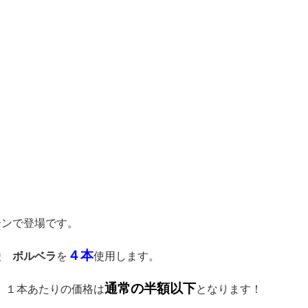
ーンで登場です。
４本
ン酸
ボルベラ
を
使用します。
通常の半額以下
ので、１本あたりの価格は
となります！