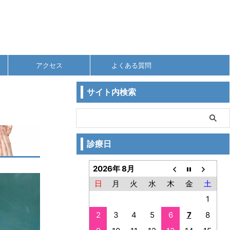
アクセス
よくある質問
サイト内検索
診療日
2026年 8月
日
月
火
水
木
金
土
1
2
3
4
5
6
7
8