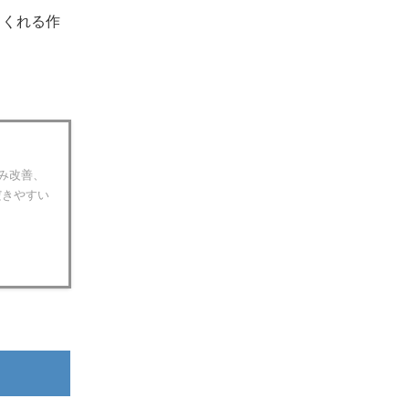
てくれる作
み改善、
だきやすい