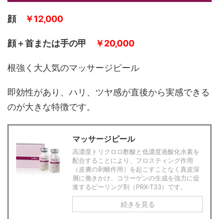
顔
￥12,000
顔＋首または手の甲
￥20,000
根強く大人気のマッサージピール
即効性があり、ハリ、ツヤ感が直後から実感できる
のが大きな特徴です。
マッサージピール
高濃度トリクロロ酢酸と低濃度過酸化水素を
配合することにより、フロスティング作用
（皮膚の剥離作用）を起こすことなく真皮深
層に働きかけ、コラーゲンの生成を強力に促
進するピーリング剤（PRX-T33）です。
続きを見る