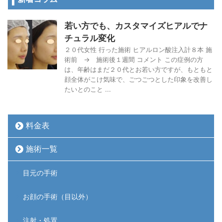
若い方でも、カスタマイズヒアルでナ
チュラル変化
２０代女性 行った施術 ヒアルロン酸注入計８本 施
術前 → 施術後１週間 コメント この症例の方
は、年齢はまだ２０代とお若い方ですが、もともと
顔全体がこけ気味で、ごつごつとした印象を改善し
たいとのこと ...
料金表
施術一覧
目元の手術
お顔の手術（目以外）
注射・処置