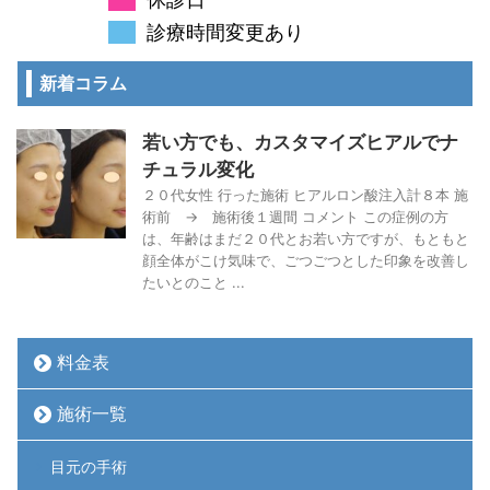
診療時間変更あり
新着コラム
若い方でも、カスタマイズヒアルでナ
チュラル変化
２０代女性 行った施術 ヒアルロン酸注入計８本 施
術前 → 施術後１週間 コメント この症例の方
は、年齢はまだ２０代とお若い方ですが、もともと
顔全体がこけ気味で、ごつごつとした印象を改善し
たいとのこと ...
料金表
施術一覧
目元の手術