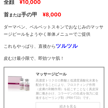
全顔
¥10,000
首
手の甲
¥8,000
または
ダーマペン、ベルベットスキンでおなじみのマッサ
ージピールをようやく単体メニューでご提供
ツルツル
これもやっぱり、直後から
皮むけ最小限で、即効ツヤ肌！
マッサージピール
高濃度トリクロロ酢酸と低濃度過酸化水素を
配合することにより、フロスティング作用
（皮膚の剥離作用）を起こすことなく真皮深
層に働きかけ、コラーゲンの生成を強力に促
進するピーリング剤（PRX-T33）です。
続きを見る