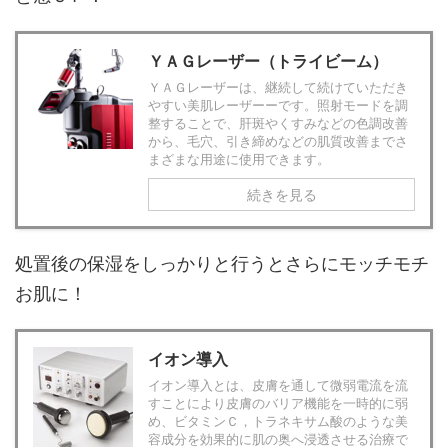
ＹＡＧレーザー（トライビーム）
ＹＡＧレーザーは、継続して続けていただき
やすい美肌レーザーーです。照射モードを調
整することで、肝斑やくすみなどの色調改善
から、毛穴、引き締めなどの肌質改善までさ
まざまな用途に使用できます。
続きを見る
処置後の保湿をしっかりと行うとさらにモッチモチ
お肌に！
イオン導入
イオン導入とは、皮膚を通して微弱電流を流
すことにより皮膚のバリア機能を一時的に弱
め、ビタミンＣ，トラネキサム酸のような美
容成分を効果的に肌の奥へ浸透させる治療で