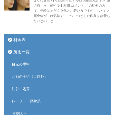
２０代女性 行った施術 ヒアルロン酸注入計８本 施
術前 → 施術後１週間 コメント この症例の方
は、年齢はまだ２０代とお若い方ですが、もともと
顔全体がこけ気味で、ごつごつとした印象を改善し
たいとのこと ...
料金表
施術一覧
目元の手術
お顔の手術（目以外）
注射・処置
レーザー・照射系
医療脱毛