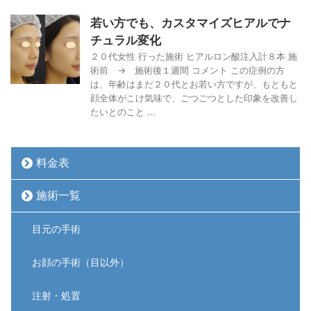
若い方でも、カスタマイズヒアルでナ
チュラル変化
２０代女性 行った施術 ヒアルロン酸注入計８本 施
術前 → 施術後１週間 コメント この症例の方
は、年齢はまだ２０代とお若い方ですが、もともと
顔全体がこけ気味で、ごつごつとした印象を改善し
たいとのこと ...
料金表
施術一覧
目元の手術
お顔の手術（目以外）
注射・処置