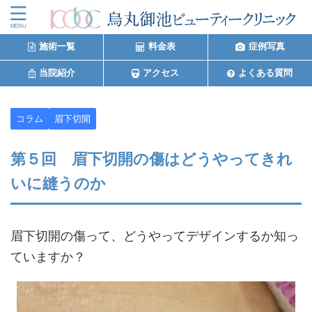
施術一覧
料金表
症例写真
当院紹介
アクセス
よくある質問
コラム
眉下切開
第５回 眉下切開の傷はどうやってきれ
いに縫うのか
眉下切開の傷って、どうやってデザインするか知っ
ていますか？