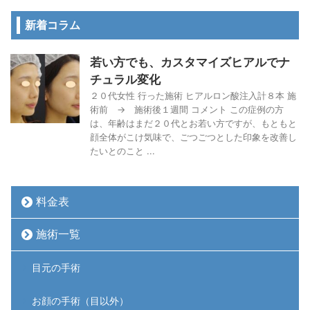
新着コラム
若い方でも、カスタマイズヒアルでナ
チュラル変化
２０代女性 行った施術 ヒアルロン酸注入計８本 施
術前 → 施術後１週間 コメント この症例の方
は、年齢はまだ２０代とお若い方ですが、もともと
顔全体がこけ気味で、ごつごつとした印象を改善し
たいとのこと ...
料金表
施術一覧
目元の手術
お顔の手術（目以外）