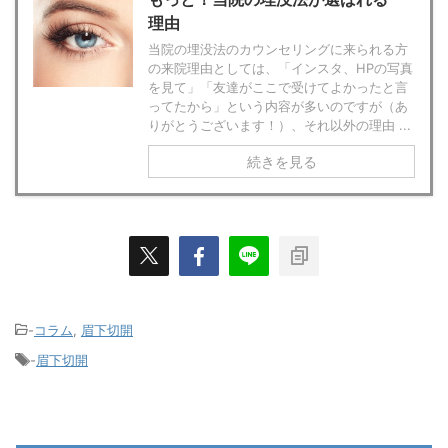
理由
当院の埋没法のカウンセリングに来られる方
の来院理由としては、「インスタ、HPの写真
を見て」「友達がここで受けてよかったと言
ってたから」という内容が多いのですが（あ
りがとうございます！）、それ以外の理由 ...
続きを見る
-
コラム
,
眉下切開
-
眉下切開