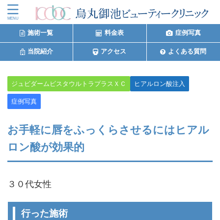
施術一覧
料金表
症例写真
当院紹介
アクセス
よくある質問
ジュビダームビスタウルトラプラスＸＣ
ヒアルロン酸注入
症例写真
お手軽に唇をふっくらさせるにはヒアル
ロン酸が効果的
３０代女性
行った施術