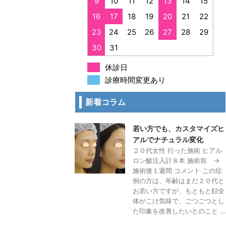
9
10
11
12
13
14
15
16
17
18
19
20
21
22
23
24
25
26
27
28
29
30
31
休診日
診療時間変更あり
新着コラム
若い方でも、カスタマイズヒ
アルでナチュラル変化
２０代女性 行った施術 ヒアル
ロン酸注入計８本 施術前 →
施術後１週間 コメント この症
例の方は、年齢はまだ２０代と
お若い方ですが、もともと顔全
体がこけ気味で、ごつごつとし
た印象を改善したいとのこと ...