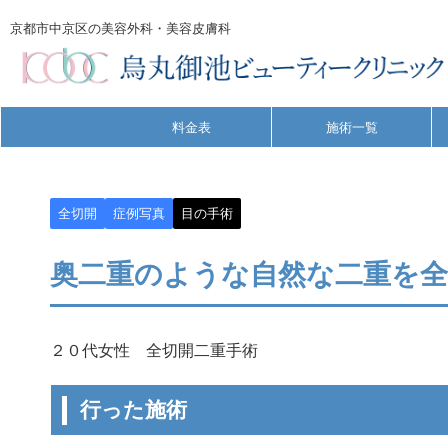
京都市中京区の美容外科・美容皮膚科
料金表
施術一覧
全切開
症例写真
目の手術
奥二重のような自然な二重を
２０代女性 全切開二重手術
行った施術