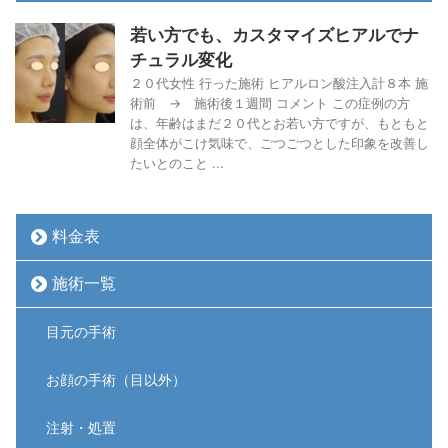
若い方でも、カスタマイズヒアルでナ
チュラル変化
２０代女性 行った施術 ヒアルロン酸注入計８本 施
術前 → 施術後１週間 コメント この症例の方
は、年齢はまだ２０代とお若い方ですが、もともと
顔全体がこけ気味で、ごつごつとした印象を改善し
たいとのこと ...
料金表
施術一覧
目元の手術
お顔の手術（目以外）
注射・処置