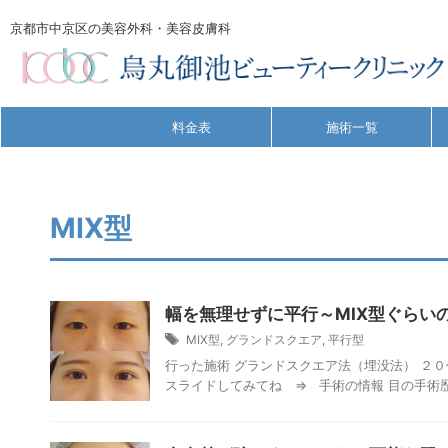
京都市中京区の美容外科・美容皮膚科
料金表
施術一覧
MIX型
幅を無理せずに平行～MIX型ぐらい
MIX型
,
グランドスクエア
,
平行型
行った施術 グランドスクエア法（埋没法） ２０
スライドしてみてね ⇒ 手術の情報 目の手術歴 な