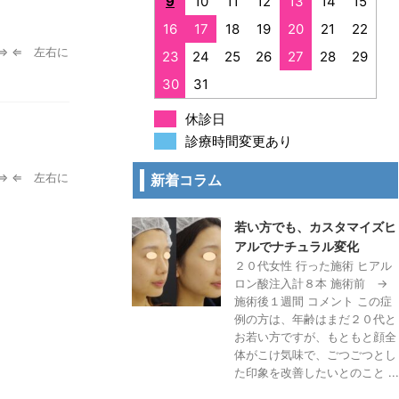
9
10
11
12
13
14
15
16
17
18
19
20
21
22
⇒ ⇐ 左右に
23
24
25
26
27
28
29
30
31
休診日
診療時間変更あり
⇒ ⇐ 左右に
新着コラム
若い方でも、カスタマイズヒ
アルでナチュラル変化
２０代女性 行った施術 ヒアル
ロン酸注入計８本 施術前 →
施術後１週間 コメント この症
例の方は、年齢はまだ２０代と
お若い方ですが、もともと顔全
体がこけ気味で、ごつごつとし
た印象を改善したいとのこと ...