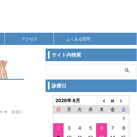
アクセス
よくある質問
サイト内検索
診療日
2026年 8月
日
月
火
水
木
金
土
⇒ ⇐ 左右に
1
2
3
4
5
6
7
8