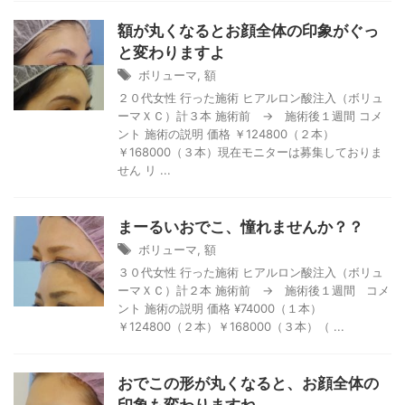
額が丸くなるとお顔全体の印象がぐっ
と変わりますよ
ボリューマ
,
額
２０代女性 行った施術 ヒアルロン酸注入（ボリュ
ーマＸＣ）計３本 施術前 → 施術後１週間 コメ
ント 施術の説明 価格 ￥124800（２本）
￥168000（３本）現在モニターは募集しておりま
せん リ ...
まーるいおでこ、憧れませんか？？
ボリューマ
,
額
３０代女性 行った施術 ヒアルロン酸注入（ボリュ
ーマＸＣ）計２本 施術前 → 施術後１週間 コメ
ント 施術の説明 価格 ¥74000（１本）
￥124800（２本）￥168000（３本）（ ...
おでこの形が丸くなると、お顔全体の