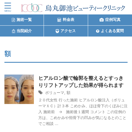
施術一覧
料金表
症例写真
当院紹介
アクセス
よくある質問
額
ヒアルロン酸で輪郭を整えるとすっき
りリフトアップした効果が得られます
ボリューマ
,
額
２０代女性 行った施術 ヒアルロン酸注入（ボリュ
ーマＸＣ）計３本 こめかみ、ほほ骨下のくぼみに注
入 施術前 → 施術後１週間 コメント この症例の
方は、こめかみや頬骨下の凹みが気になるとのこと
でご相談 ...