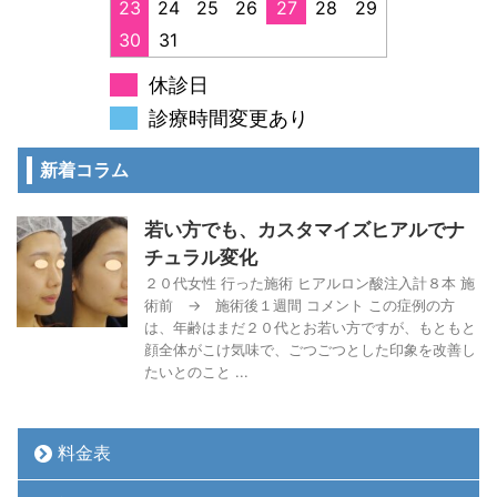
23
24
25
26
27
28
29
30
31
休診日
診療時間変更あり
新着コラム
若い方でも、カスタマイズヒアルでナ
チュラル変化
２０代女性 行った施術 ヒアルロン酸注入計８本 施
術前 → 施術後１週間 コメント この症例の方
は、年齢はまだ２０代とお若い方ですが、もともと
顔全体がこけ気味で、ごつごつとした印象を改善し
たいとのこと ...
料金表