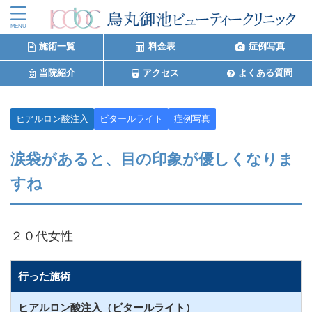
施術一覧
料金表
症例写真
当院紹介
アクセス
よくある質問
ヒアルロン酸注入
ビタールライト
症例写真
涙袋があると、目の印象が優しくなりま
すね
２０代女性
行った施術
ヒアルロン酸注入（ビタールライト）