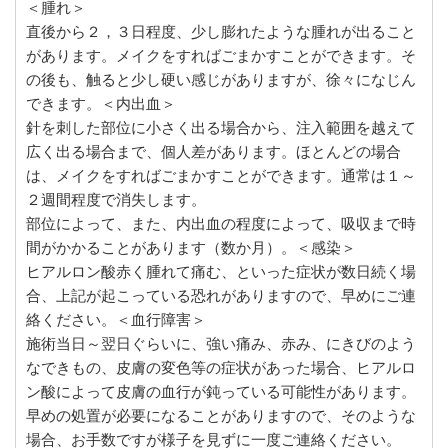
＜腫れ＞
直後から２，３日程度、少し膨れたような腫れが出ること
があります。メイクをすればごまかすことができます。そ
の後も、触ると少し硬い感じがありますが、徐々になじん
できます。＜内出血＞
針を刺した部位に小さく出る場合から、注入範囲を越えて
広く出る場合まで、個人差があります。ほとんどの場合
は、メイクをすればごまかすことができます。通常は１～
２週間程度で消失します。
部位によって、また、内出血の程度によって、吸収まで時
間がかかることがあります（数か月）。＜感染＞
ヒアルロン酸赤く腫れて痛む、といった症状が数日続く場
合、上記が起こっている恐れがありますので、早めにご連
絡ください。＜血行障害＞
施術当日～翌日ぐらいに、強い痛み、赤み、にきびのよう
なできもの、皮膚の変色等の症状があった場合、ヒアルロ
ン酸によって皮膚の血行が鈍っている可能性があります。
早めの処置が必要になることがありますので、そのような
場合、お手数ですが様子を見ずに一度ご連絡ください。