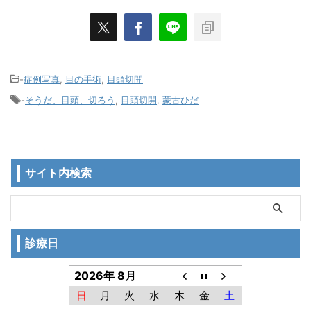
-
症例写真
,
目の手術
,
目頭切開
-
そうだ、目頭、切ろう
,
目頭切開
,
蒙古ひだ
サイト内検索
診療日
2026年 8月
日
月
火
水
木
金
土