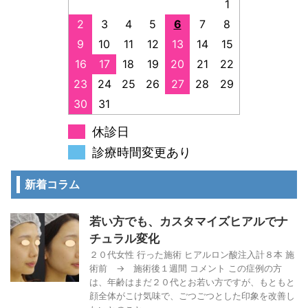
1
2
3
4
5
6
7
8
9
10
11
12
13
14
15
16
17
18
19
20
21
22
23
24
25
26
27
28
29
30
31
休診日
診療時間変更あり
新着コラム
若い方でも、カスタマイズヒアルでナ
チュラル変化
２０代女性 行った施術 ヒアルロン酸注入計８本 施
術前 → 施術後１週間 コメント この症例の方
は、年齢はまだ２０代とお若い方ですが、もともと
顔全体がこけ気味で、ごつごつとした印象を改善し