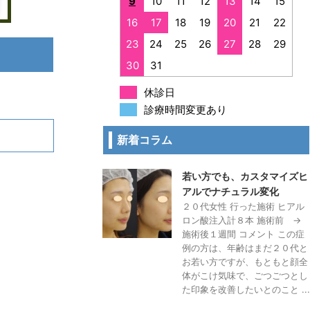
9
10
11
12
13
14
15
16
17
18
19
20
21
22
23
24
25
26
27
28
29
30
31
休診日
診療時間変更あり
新着コラム
若い方でも、カスタマイズヒ
アルでナチュラル変化
２０代女性 行った施術 ヒアル
ロン酸注入計８本 施術前 →
施術後１週間 コメント この症
例の方は、年齢はまだ２０代と
お若い方ですが、もともと顔全
体がこけ気味で、ごつごつとし
た印象を改善したいとのこと ...