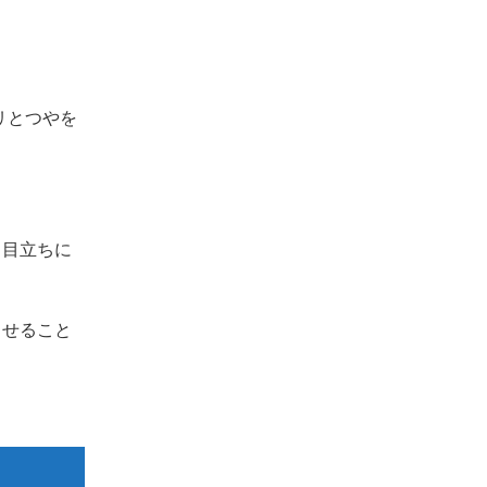
リとつやを
も目立ちに
させること