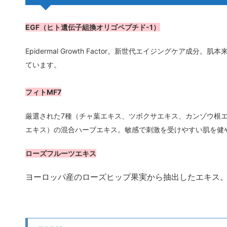
EGF（ヒト遺伝子組換オリゴペプチド-1）
Epidermal Growth Factor。新世代エイジングケア
成分。肌本
ています。
フィトMF7
厳選された7種（チャ葉エキス、ツボクサエキス、カンゾウ根
エキス）の混合ハーブエキス。敏感で刺激を受けやすい肌を健
ローズフルーツエキス
ヨーロッパ産のローズヒップ果実から抽出したエキス