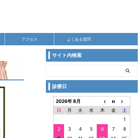
アクセス
よくある質問
サイト内検索
診療日
2026年 8月
日
月
火
水
木
金
土
1
2
3
4
5
6
7
8