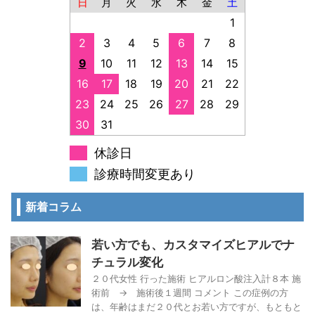
日
月
火
水
木
金
土
1
2
3
4
5
6
7
8
9
10
11
12
13
14
15
16
17
18
19
20
21
22
23
24
25
26
27
28
29
30
31
休診日
診療時間変更あり
新着コラム
若い方でも、カスタマイズヒアルでナ
チュラル変化
２０代女性 行った施術 ヒアルロン酸注入計８本 施
術前 → 施術後１週間 コメント この症例の方
は、年齢はまだ２０代とお若い方ですが、もともと