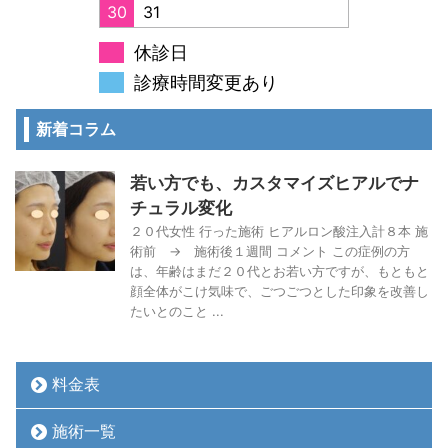
30
31
休診日
診療時間変更あり
新着コラム
若い方でも、カスタマイズヒアルでナ
チュラル変化
２０代女性 行った施術 ヒアルロン酸注入計８本 施
術前 → 施術後１週間 コメント この症例の方
は、年齢はまだ２０代とお若い方ですが、もともと
顔全体がこけ気味で、ごつごつとした印象を改善し
たいとのこと ...
料金表
施術一覧