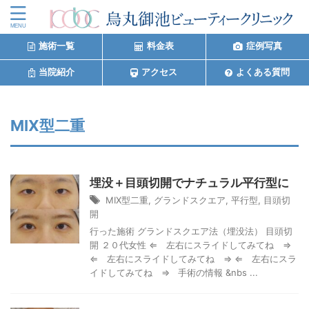
施術一覧
料金表
症例写真
当院紹介
アクセス
よくある質問
MIX型二重
埋没＋目頭切開でナチュラル平行型に
MIX型二重
,
グランドスクエア
,
平行型
,
目頭切
開
行った施術 グランドスクエア法（埋没法） 目頭切
開 ２０代女性 ⇐ 左右にスライドしてみてね ⇒
⇐ 左右にスライドしてみてね ⇒ ⇐ 左右にスラ
イドしてみてね ⇒ 手術の情報 &nbs ...